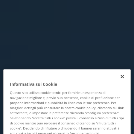
Informativa sui Cookie
Questo sito utilizza cookie tecnici per fornirle un’esperienza di
navigazione migliore e, previo suo consenso, cookie di profilazione per
proporle informazioni e pubblicità in linea con le sue preferenze. Per
maggiori dettagli può consultare la nostra cookie policy, cliccando sul link
sottostante, o impostare le preferenze cliccando “configura preferenze”.
Selezionando “accetta tutti i cookie” presta il consenso all’uso di tutti i tipi
di cookie mentre può revocare il consenso cliccando su “rifiuta tutti i
cookie”. Decidendo di rifiutare o chiudendo il banner saranno attivati i
soli cookie tecnici necessari al corretto funzionamento del