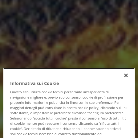
Informativa sui Cookie
Questo sito utilizza cookie tecnici per fornirle un’esperienza di
navigazione migliore e, previo suo consenso, cookie di profilazione per
proporle informazioni e pubblicità in linea con le sue preferenze. Per
maggiori dettagli può consultare la nostra cookie policy, cliccando sul link
sottostante, o impostare le preferenze cliccando “configura preferenze”.
Selezionando “accetta tutti i cookie” presta il consenso all’uso di tutti i tipi
di cookie mentre può revocare il consenso cliccando su “rifiuta tutti i
cookie”. Decidendo di rifiutare o chiudendo il banner saranno attivati i
soli cookie tecnici necessari al corretto funzionamento del