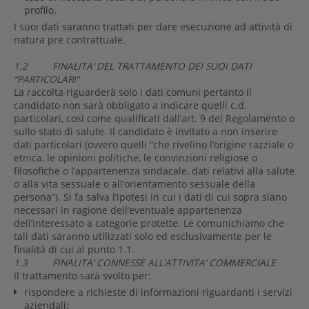
profilo.
I suoi dati saranno trattati per dare esecuzione ad attività di
natura pre contrattuale.
1.2 FINALITA’ DEL TRATTAMENTO DEI SUOI DATI
“PARTICOLARI”
La raccolta riguarderà solo i dati comuni pertanto il
candidato non sarà obbligato a indicare quelli c.d.
particolari, così come qualificati dall’art. 9 del Regolamento o
sullo stato di salute. Il candidato è invitato a non inserire
dati particolari (ovvero quelli “che rivelino l’origine razziale o
etnica, le opinioni politiche, le convinzioni religiose o
filosofiche o l’appartenenza sindacale, dati relativi alla salute
o alla vita sessuale o all’orientamento sessuale della
persona”). Si fa salva l’ipotesi in cui i dati di cui sopra siano
necessari in ragione dell’eventuale appartenenza
dell’interessato a categorie protette. Le comunichiamo che
tali dati saranno utilizzati solo ed esclusivamente per le
finalità di cui al punto 1.1.
1.3 FINALITA’ CONNESSE ALL’ATTIVITA’ COMMERCIALE
Il trattamento sarà svolto per:
rispondere a richieste di informazioni riguardanti i servizi
aziendali;