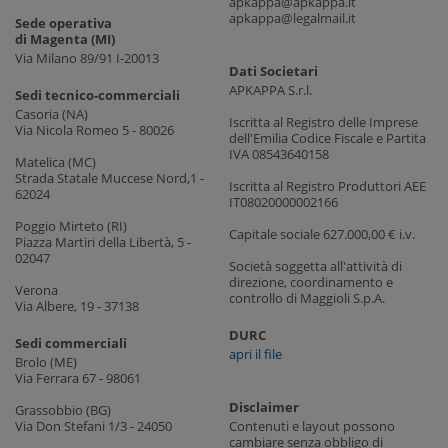
apkappa@apkappa.it
apkappa@legalmail.it
Sede operativa
di Magenta (MI)
Via Milano 89/91 I-20013
Dati Societari
APKAPPA S.r.l.
Sedi tecnico-commerciali
Casoria (NA)
Iscritta al Registro delle Imprese
Via Nicola Romeo 5 - 80026
dell'Emilia Codice Fiscale e Partita
IVA 08543640158
Matelica (MC)
Strada Statale Muccese Nord,1 -
Iscritta al Registro Produttori AEE
62024
IT08020000002166
Poggio Mirteto (RI)
Capitale sociale 627.000,00 € i.v.
Piazza Martiri della Libertà, 5 -
02047
Società soggetta all'attività di
direzione, coordinamento e
Verona
controllo di Maggioli S.p.A.
Via Albere, 19 - 37138
DURC
Sedi commerciali
apri il file
Brolo (ME)
Via Ferrara 67 - 98061
Disclaimer
Grassobbio (BG)
Via Don Stefani 1/3 - 24050
Contenuti e layout possono
cambiare senza obbligo di