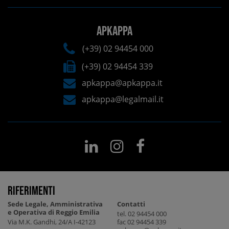
APKAPPA
(+39) 02 94454 000
(+39) 02 94454 339
apkappa@apkappa.it
apkappa@legalmail.it
Riferimenti
Sede Legale, Amministrativa
Contatti
e Operativa di Reggio Emilia
tel. 02 94454 000
Via M.K. Gandhi, 24/A I-42123
fac 02 94454 339