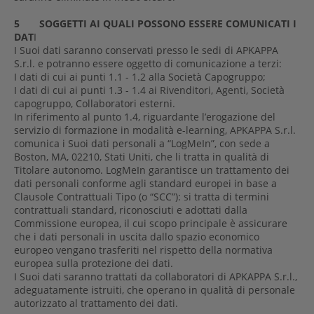
5 SOGGETTI AI QUALI POSSONO ESSERE COMUNICATI I
DAT
I
I Suoi dati saranno conservati presso le sedi di APKAPPA
S.r.l. e potranno essere oggetto di comunicazione a terzi:
I dati di cui ai punti 1.1 - 1.2 alla Società Capogruppo;
I dati di cui ai punti 1.3 - 1.4 ai Rivenditori, Agenti, Società
capogruppo, Collaboratori esterni.
In riferimento al punto 1.4, riguardante l’erogazione del
servizio di formazione in modalità e-learning, APKAPPA S.r.l.
comunica i Suoi dati personali a “LogMeIn”, con sede a
Boston, MA, 02210, Stati Uniti, che li tratta in qualità di
Titolare autonomo. LogMeIn garantisce un trattamento dei
dati personali conforme agli standard europei in base a
Clausole Contrattuali Tipo (o “SCC”): si tratta di termini
contrattuali standard, riconosciuti e adottati dalla
Commissione europea, il cui scopo principale è assicurare
che i dati personali in uscita dallo spazio economico
europeo vengano trasferiti nel rispetto della normativa
europea sulla protezione dei dati.
I Suoi dati saranno trattati da collaboratori di APKAPPA S.r.l.,
adeguatamente istruiti, che operano in qualità di personale
autorizzato al trattamento dei dati.