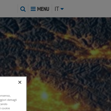
IT
MENU
consenso,
giori dettagli
ccando
di cookie