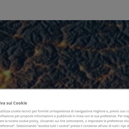
iva sui Cookie
utilizza cookie tecnici per fornirle un’esperienza di navigazione migliore e, previo suo 
ofilazione per proporle informazioni e pubblicità in linea con le sue preferenze. Per mag
re la nostra cookie policy, cliccando sul link sottostante, o impostare le preferenze cli
eferenze”. Selezionando “accetta tutti i cookie” presta il consenso all’uso di tutti i tipi 