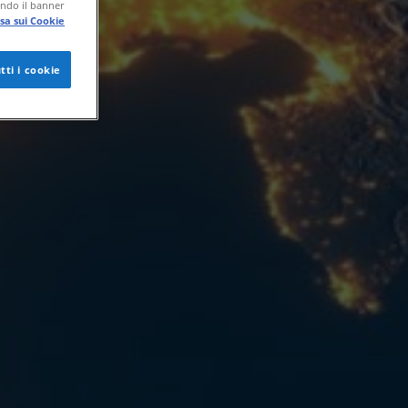
endo il banner
sa sui Cookie
tti i cookie