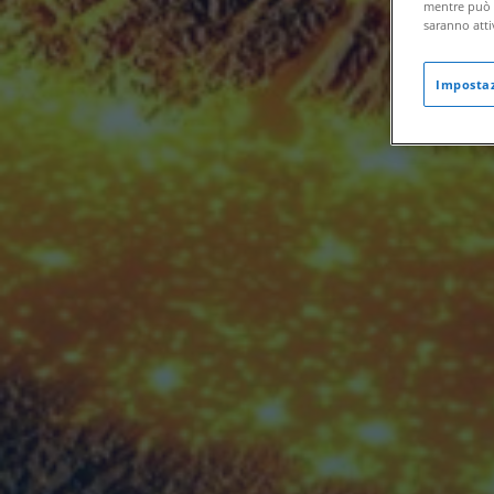
mentre può r
saranno atti
Impostaz