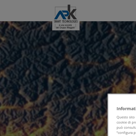
Informat
Questo sito 
cookie di pr
può consulta
“configura pr